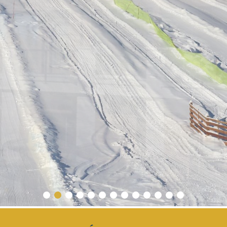
1
2
3
4
5
6
7
8
9
10
11
12
13