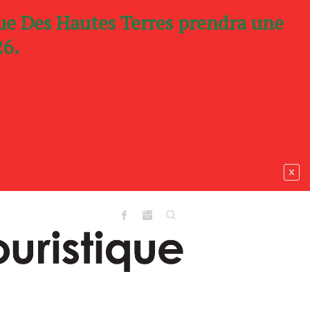
que Des Hautes Terres prendra une
26.
x
Search